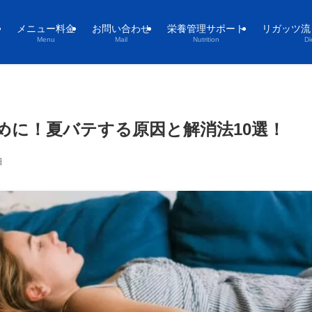
メニュー料金
お問い合わせ
栄養管理サポート
リガッツ流
Menu
Mail
Nutrition
Di
めに！夏バテする原因と解消法10選！
日