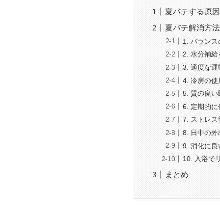
夏バテする原因
夏バテ解消方法
1. バラン
2. 水分補
3. 適度な
4. 冷房の
5. 質の良
6. 定期的
7. ストレ
8. 日中の
9. 消化に
10. 入浴
まとめ