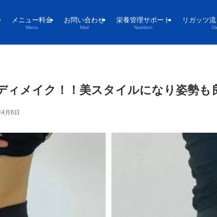
メニュー料金
お問い合わせ
栄養管理サポート
リガッツ流
Menu
Mail
Nutrition
Di
ディメイク！！美スタイルになり姿勢も
年4月6日