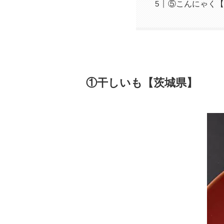
⑤こんにゃく【
①干しいも【茨城県】