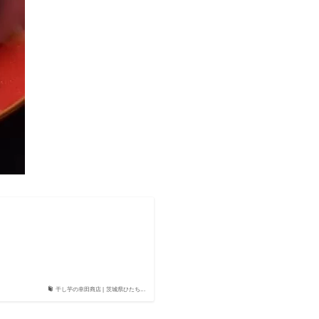
干し芋の幸田商店 | 茨城県ひたち...